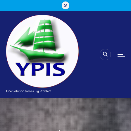
S
k
i
p
t
o
c
o
n
t
e
n
t
One Solution to be a Big Problem