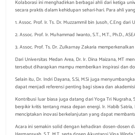
Kolaborasi ini menghadirkan berbagai ahli dari ketiga u
secara praktis dalam kehidupan sehari-hari. Para ahli yan
1. Assoc. Prof. Ir. Ts. Dr. Muzzammil bin Jusoh, C.Eng dar
2. Assoc. Prof. Ir. Muhammad Iwanto, S.T., M.T., Ph.D.
3. Assoc. Prof. Ts. Dr. Zulkarnay Zakaria memperkenalkan 
Dari Universitas Medan Area, Dr. Ir. Dina Maizana, MT m
tersebut diharapkan mampu memberikan inspirasi dan dor
Selain itu, Dr. Indri Dayana, S.Si, M.Si juga menyumbangk
dapat menjadi referensi penting bagi siswa dan akademi
Kontribusi luar biasa juga datang dari Yoga Tri Nugraha,
berpikir kritis tentang masa depan energi. Ir. Habib Sat
menciptakan inovasi berkelanjutan yang dapat membant
Acara ini semakin solid dengan kehadiran dosen-dosen dari
Hermansyah, S.T, M.T, serta dosen Akuntansi Vina Winda Sa