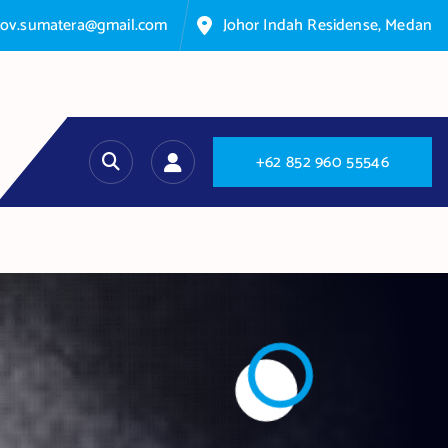
nov.sumatera@gmail.com
Johor Indah Residense, Medan
+
6
2
8
5
2
9
6
0
5
5
5
4
6