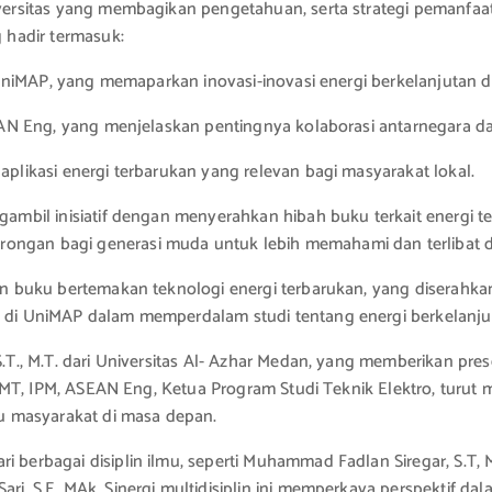
niversitas yang membagikan pengetahuan, serta strategi pemanfa
g hadir termasuk:
i UniMAP, yang memaparkan inovasi-inovasi energi berkelanjutan di
, ASEAN Eng, yang menjelaskan pentingnya kolaborasi antarnegar
aplikasi energi terbarukan yang relevan bagi masyarakat lokal.
engambil inisiatif dengan menyerahkan hibah buku terkait energi
ongan bagi generasi muda untuk lebih memahami dan terlibat da
an buku bertemakan teknologi energi terbarukan, yang diserahkan 
si di UniMAP dalam memperdalam studi tentang energi berkelanju
 S.T., M.T. dari Universitas Al- Azhar Medan, yang memberikan pr
ria, MT, IPM, ASEAN Eng, Ketua Program Studi Teknik Elektro, tu
u masyarakat di masa depan.
 berbagai disiplin ilmu, seperti Muhammad Fadlan Siregar, S.T, M.
ri, S.E, MAk. Sinergi multidisiplin ini memperkaya perspektif dal