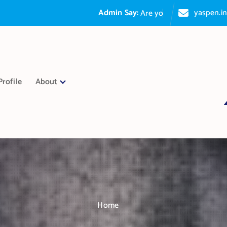
Admin Say:
yaspen.i
A
r
e
y
o
u
p
a
s
s
i
o
n
a
t
e
Profile
About
Home