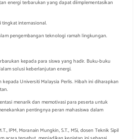
atan energi terbarukan yang dapat diimplementasikan
 tingkat internasional.
a dalam pengembangan teknologi ramah lingkungan.
 terbarukan kepada para siswa yang hadir. Buku-buku
lam solusi keberlanjutan energi.
kepada Universiti Malaysia Perlis. Hibah ini diharapkan
tan.
esentasi menarik dan memotivasi para peserta untuk
rut menekankan pentingnya peran mahasiswa dalam
T., IPM, Moranain Mungkin, S.T., MSi, dosen Teknik Sipil
am acara tersebut, menjadikan kegiatan ini sebagai