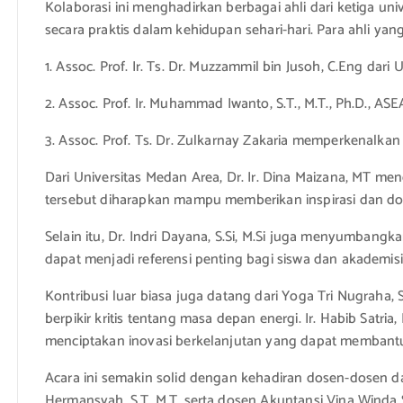
Kolaborasi ini menghadirkan berbagai ahli dari ketiga u
secara praktis dalam kehidupan sehari-hari. Para ahli yan
1. Assoc. Prof. Ir. Ts. Dr. Muzzammil bin Jusoh, C.Eng dar
2. Assoc. Prof. Ir. Muhammad Iwanto, S.T., M.T., Ph.D.
3. Assoc. Prof. Ts. Dr. Zulkarnay Zakaria memperkenalkan 
Dari Universitas Medan Area, Dr. Ir. Dina Maizana, MT m
tersebut diharapkan mampu memberikan inspirasi dan dor
Selain itu, Dr. Indri Dayana, S.Si, M.Si juga menyumbangk
dapat menjadi referensi penting bagi siswa dan akademi
Kontribusi luar biasa juga datang dari Yoga Tri Nugraha,
berpikir kritis tentang masa depan energi. Ir. Habib Sat
menciptakan inovasi berkelanjutan yang dapat membant
Acara ini semakin solid dengan kehadiran dosen-dosen dari
Hermansyah, S.T, M.T, serta dosen Akuntansi Vina Winda Sa