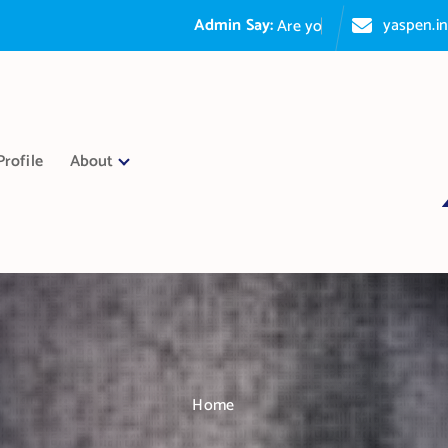
Admin Say:
yaspen.i
A
r
e
y
o
u
p
a
s
s
i
o
n
a
t
Profile
About
Home