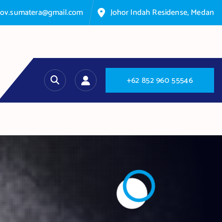
nov.sumatera@gmail.com
Johor Indah Residense, Medan
+
6
2
8
5
2
9
6
0
5
5
5
4
6