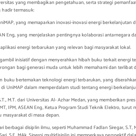
niversitas yang membagikan pengetahuan, serta strategi pemanfa
g hadir termasuk:
i UniMAP, yang memaparkan inovasi-inovasi energi berkelanjutan di
, ASEAN Eng, yang menjelaskan pentingnya kolaborasi antarnegar
aplikasi energi terbarukan yang relevan bagi masyarakat lokal.
engambil inisiatif dengan menyerahkan hibah buku terkait energi
ongan bagi generasi muda untuk lebih memahami dan terlibat da
an buku bertemakan teknologi energi terbarukan, yang diserahkan 
si di UniMAP dalam memperdalam studi tentang energi berkelanju
 S.T., M.T. dari Universitas Al- Azhar Medan, yang memberikan pr
ria, MT, IPM, ASEAN Eng, Ketua Program Studi Teknik Elektro, tu
u masyarakat di masa depan.
 berbagai disiplin ilmu, seperti Muhammad Fadlan Siregar, S.T, M.
ri, S.E, MAk. Sinergi multidisiplin ini memperkaya perspektif dal