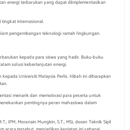
atan energi terbarukan yang dapat diimplementasikan
 tingkat internasional.
a dalam pengembangan teknologi ramah lingkungan.
 terbarukan kepada para siswa yang hadir. Buku-buku
lam solusi keberlanjutan energi.
kepada Universiti Malaysia Perlis. Hibah ini diharapkan
tan.
esentasi menarik dan memotivasi para peserta untuk
rut menekankan pentingnya peran mahasiswa dalam
T., IPM, Moranain Mungkin, S.T., MSi, dosen Teknik Sipil
am acara tersebut, menjadikan kegiatan ini sebagai